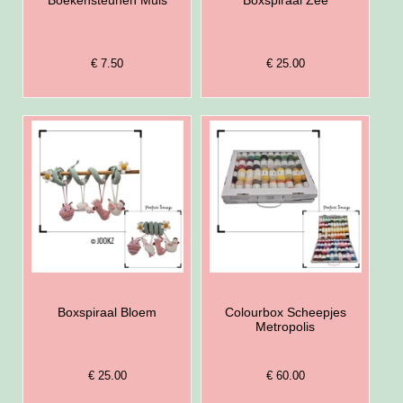
€ 7.50
€ 25.00
Boxspiraal Bloem
Colourbox Scheepjes
Metropolis
€ 25.00
€ 60.00