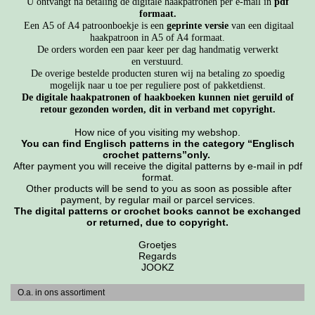
U ontvangt na betaling de digitale haakpatronen per e-mail in
pdf
formaat.
Een A5 of A4 patroonboekje is een
geprinte versie
van een digitaal
haakpatroon in A5 of A4 formaat.
De orders worden een paar keer per dag handmatig verwerkt
en verstuurd.
De overige bestelde producten sturen wij na betaling zo spoedig
mogelijk naar u toe per reguliere post of pakketdienst.
De digitale haakpatronen of haakboeken kunnen niet geruild of
retour gezonden worden, dit in verband met copyright.
How nice of you visiting my webshop.
You can find Englisch patterns in the category “Englisch
crochet patterns”only.
After payment you will receive the digital patterns by e-mail in pdf
format.
Other products will be send to you as soon as possible after
payment, by regular mail or parcel services.
The digital patterns or crochet books cannot be exchanged
or returned, due to copyright.
Groetjes
Regards
JOOKZ
O.a. in ons assortiment