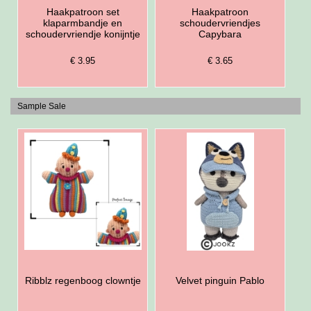
Haakpatroon set
Haakpatroon
klaparmbandje en
schoudervriendjes
schoudervriendje konijntje
Capybara
€ 3.95
€ 3.65
Sample Sale
Ribblz regenboog clowntje
Velvet pinguin Pablo