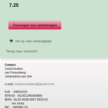
7.25
zet op mijn verlanglijstje
Terug naar overzicht
Contact
:
Jookzcreaties
van
Foreestweg
Julia
nadorp aan Zee
Jookzcreaties@gmail.com
e-mail:
KvK : 69933235
BTW-ID : NL001296384B68
IBAN : NL92 INGB 0007 8929 03
tnv Jookz
BIC : INGBNL2A