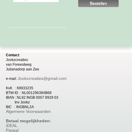
Contact
:
Jookzcreaties
van
Foreestweg
Julia
nadorp aan Zee
Jookzcreaties@gmail.com
e-mail:
KvK : 69933235
BTW-ID : NL001296384B68
IBAN : NL92 INGB 0007 8929 03
tnv Jookz
BIC : INGBNL2A
Algemene Voorwaarden
Betaal mogelijkheden:
iDEAL
Paypal