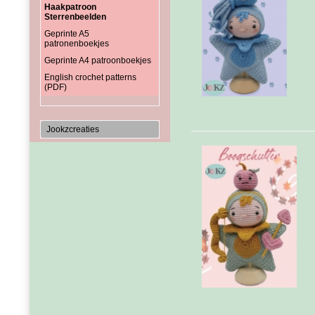
Haakpatroon
Sterrenbeelden
Geprinte A5
patronenboekjes
Geprinte A4 patroonboekjes
English crochet patterns
(PDF)
Jookzcreaties