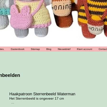
ies.
Gastenboek
Sitemap
Blog
Nieuwsbrief
Klant account
Contac
enbeelden
Haakpatroon Sterrenbeeld Waterman
Het Sterrenbeeld is ongeveer 17 cm
...