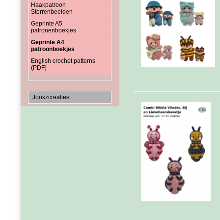
Haakpatroon
Sterrenbeelden
Geprinte A5
patronenboekjes
Geprinte A4
patroonboekjes
English crochet patterns
(PDF)
Jookzcreaties