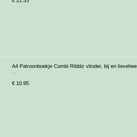
€
21.55
A4 Patroonboekje Combi Ribblz vlinder, bij en lievehee
...
€
10.95