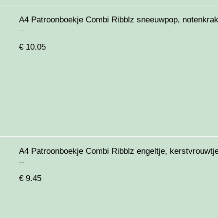
A4 Patroonboekje Combi Ribblz sneeuwpop, notenkrak
...
€
10.05
A4 Patroonboekje Combi Ribblz engeltje, kerstvrouwtj
...
€
9.45