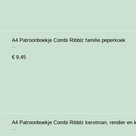
A4 Patroonboekje Combi Ribblz familie peperkoek
...
€
9.45
A4 Patroonboekje Combi Ribblz kerstman, rendier en k
...