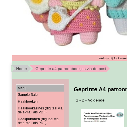
Welkom bij Jookzcreat
Home
Geprinte a4 patroonboekjes via de post
Menu
Geprinte A4 patroo
Sample Sale
1
-
2
-
Volgende
Haakboeken
Haakbookazines (digitaal via
de e-mail als PDF)
Haakpatronen (digitaal via
de e-mail als PDF)