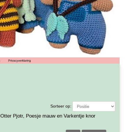
t
Privacyverklaring
Sorteer op:
Otter Pjotr, Poesje mauw en Varkentje knor