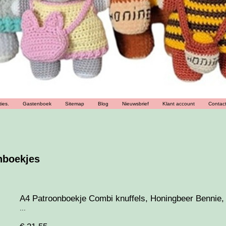
ies.
Gastenboek
Sitemap
Blog
Nieuwsbrief
Klant account
Contac
nboekjes
A4 Patroonboekje Combi knuffels, Honingbeer Bennie, 
...