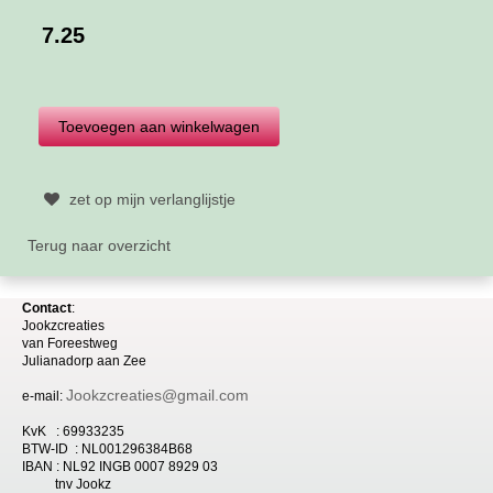
7.25
zet op mijn verlanglijstje
Terug naar overzicht
Contact
:
Jookzcreaties
van
Foreestweg
Julia
nadorp aan Zee
Jookzcreaties@gmail.com
e-mail:
KvK : 69933235
BTW-ID : NL001296384B68
IBAN : NL92 INGB 0007 8929 03
tnv Jookz