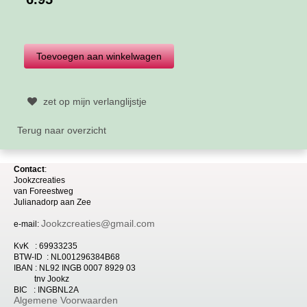
zet op mijn verlanglijstje
Terug naar overzicht
Contact
:
Jookzcreaties
van
Foreestweg
Julia
nadorp aan Zee
Jookzcreaties@gmail.com
e-mail:
KvK : 69933235
BTW-ID : NL001296384B68
IBAN : NL92 INGB 0007 8929 03
tnv Jookz
BIC : INGBNL2A
Algemene Voorwaarden