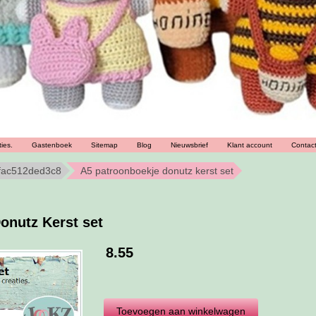
ies.
Gastenboek
Sitemap
Blog
Nieuwsbrief
Klant account
Contac
fac512ded3c8
A5 patroonboekje donutz kerst set
onutz Kerst set
8.55