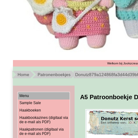
Welkom bij Jookzcreat
Home
Patronenboekjes
Donutz879a124868fa3d44d39b
Menu
A5 Patroonboekje D
Sample Sale
Haakboeken
Haakbookazines (digitaal via
de e-mail als PDF)
Haakpatronen (digitaal via
de e-mail als PDF)