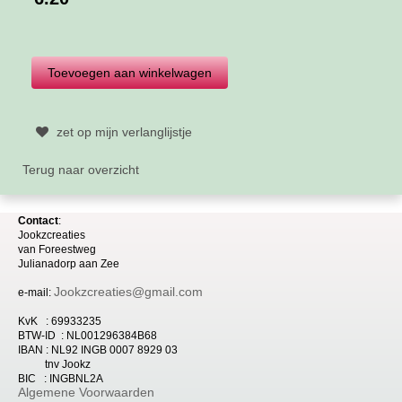
zet op mijn verlanglijstje
Terug naar overzicht
Contact
:
Jookzcreaties
van
Foreestweg
Julia
nadorp aan Zee
Jookzcreaties@gmail.com
e-mail:
KvK : 69933235
BTW-ID : NL001296384B68
IBAN : NL92 INGB 0007 8929 03
tnv Jookz
BIC : INGBNL2A
Algemene Voorwaarden