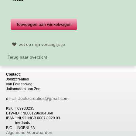
zet op mijn verlanglijstje
Terug naar overzicht
Contact
:
Jookzcreaties
van
Foreestweg
Julia
nadorp aan Zee
Jookzcreaties@gmail.com
e-mail:
KvK : 69933235
BTW-ID : NL001296384B68
IBAN : NL92 INGB 0007 8929 03
tnv Jookz
BIC : INGBNL2A
Algemene Voorwaarden