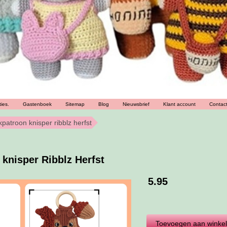
ies.
Gastenboek
Sitemap
Blog
Nieuwsbrief
Klant account
Contac
atroon knisper ribblz herfst
knisper Ribblz Herfst
5.95