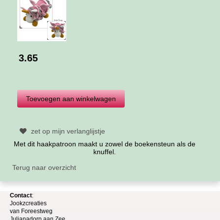
3.65
zet op mijn verlanglijstje
Met dit haakpatroon maakt u zowel de boekensteun als de
knuffel.
Terug naar overzicht
Contact
:
Jookzcreaties
van
Foreestweg
Julia
nadorp aan Zee