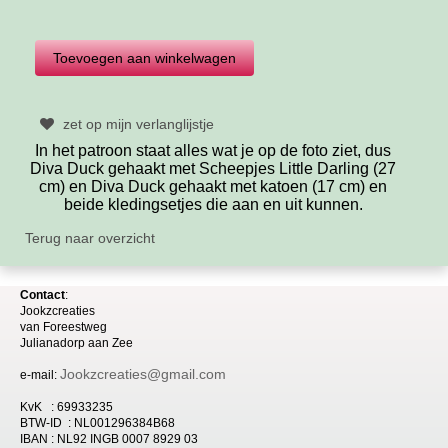
zet op mijn verlanglijstje
In het patroon staat alles wat je op de foto ziet, dus
Diva Duck gehaakt met Scheepjes Little Darling (27
cm) en Diva Duck gehaakt met katoen (17 cm) en
beide kledingsetjes die aan en uit kunnen.
Terug naar overzicht
Contact
:
Jookzcreaties
van
Foreestweg
Julia
nadorp aan Zee
Jookzcreaties@gmail.com
e-mail:
KvK : 69933235
BTW-ID : NL001296384B68
IBAN : NL92 INGB 0007 8929 03