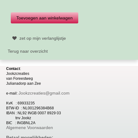
zet op mijn verlanglijstje
Terug naar overzicht
Contact
:
Jookzcreaties
van
Foreestweg
Julia
nadorp aan Zee
Jookzcreaties@gmail.com
e-mail:
KvK : 69933235
BTW-ID : NL001296384B68
IBAN : NL92 INGB 0007 8929 03
tnv Jookz
BIC : INGBNL2A
Algemene Voorwaarden
Betaal mogelijkheden: