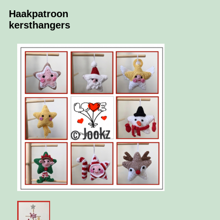
Haakpatroon
kersthangers