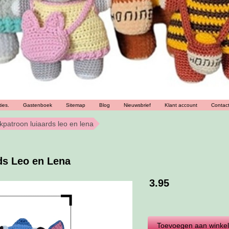
ies.
Gastenboek
Sitemap
Blog
Nieuwsbrief
Klant account
Contac
patroon luiaards leo en lena
ds Leo en Lena
3.95