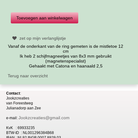
zet op mijn verlanglijstje
Vanaf de onderkant van de ring gemeten is de mistletoe 12
cm
Ik heb 2 schijfmagneetjes van 8x3 mm gebruikt
(magnetenspecialist)
Gehaakt met Catona en haanaald 2,5
Terug naar overzicht
Contact
:
Jookzcreaties
van
Foreestweg
Julia
nadorp aan Zee
Jookzcreaties@gmail.com
e-mail:
KvK : 69933235
BTW-ID : NL001296384B68
IBAN : NL92 INGB 0007 8929 03