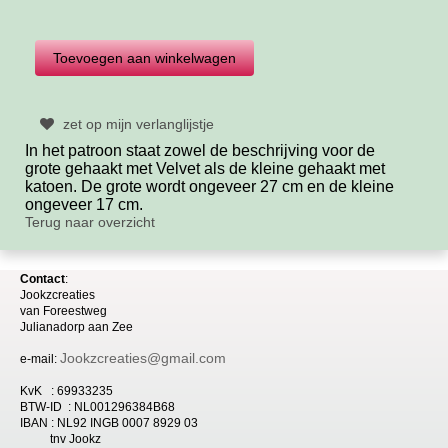
zet op mijn verlanglijstje
In het patroon staat zowel de beschrijving voor de
grote gehaakt met Velvet als de kleine gehaakt met
katoen. De grote wordt ongeveer 27 cm en de kleine
ongeveer 17 cm.
Terug naar overzicht
Contact
:
Jookzcreaties
van
Foreestweg
Julia
nadorp aan Zee
Jookzcreaties@gmail.com
e-mail:
KvK : 69933235
BTW-ID : NL001296384B68
IBAN : NL92 INGB 0007 8929 03
tnv Jookz