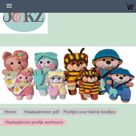
Home
Haakpatronen pdf
Poefjes voor kleine boefjes
Haakpatroon poefje eenhoorn