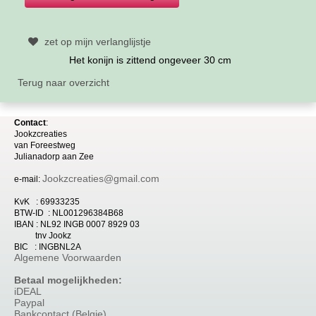
zet op mijn verlanglijstje
Het konijn is zittend ongeveer 30 cm
Terug naar overzicht
Contact
:
Jookzcreaties
van
Foreestweg
Julia
nadorp aan Zee
Jookzcreaties@gmail.com
e-mail:
KvK : 69933235
BTW-ID : NL001296384B68
IBAN : NL92 INGB 0007 8929 03
tnv Jookz
BIC : INGBNL2A
Algemene Voorwaarden
Betaal mogelijkheden:
iDEAL
Paypal
Bankcontact (Belgie)