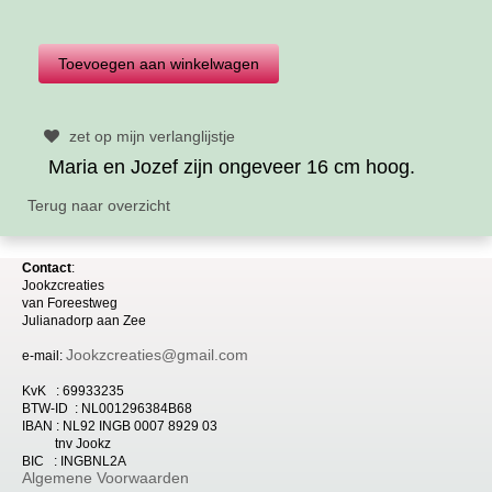
zet op mijn verlanglijstje
Maria en Jozef zijn ongeveer 16 cm hoog.
Terug naar overzicht
Contact
:
Jookzcreaties
van
Foreestweg
Julia
nadorp aan Zee
Jookzcreaties@gmail.com
e-mail:
KvK : 69933235
BTW-ID : NL001296384B68
IBAN : NL92 INGB 0007 8929 03
tnv Jookz
BIC : INGBNL2A
Algemene Voorwaarden