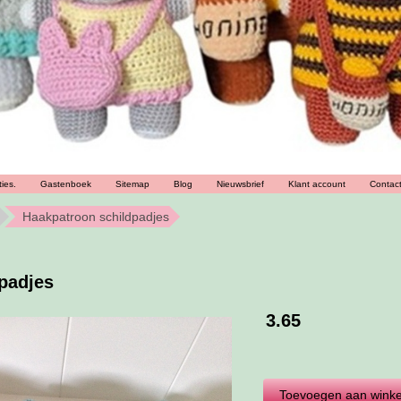
ies.
Gastenboek
Sitemap
Blog
Nieuwsbrief
Klant account
Contac
Haakpatroon schildpadjes
padjes
3.65