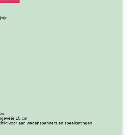
jstje
en.
ngeveer 15 cm
schikt voor aan wagenspanners en speelkettingen