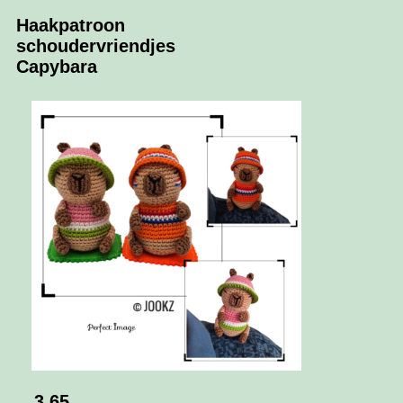
Haakpatroon
schoudervriendjes
Capybara
3.65