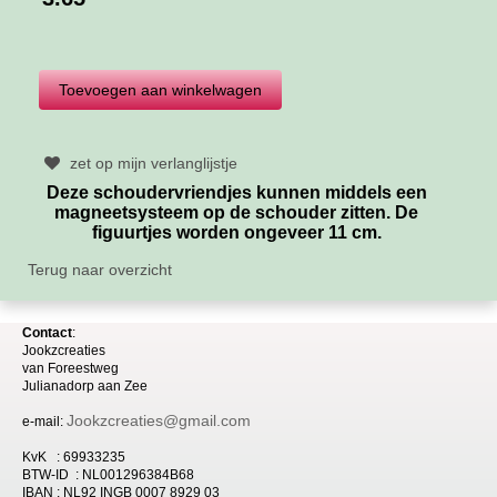
zet op mijn verlanglijstje
Deze schoudervriendjes kunnen middels een
magneetsysteem op de schouder zitten. De
figuurtjes worden ongeveer 11 cm.
Terug naar overzicht
Contact
:
Jookzcreaties
van
Foreestweg
Julia
nadorp aan Zee
Jookzcreaties@gmail.com
e-mail:
KvK : 69933235
BTW-ID : NL001296384B68
IBAN : NL92 INGB 0007 8929 03