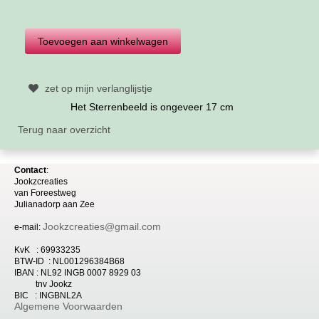
zet op mijn verlanglijstje
Het Sterrenbeeld is ongeveer 17 cm
Terug naar overzicht
Contact
:
Jookzcreaties
van
Foreestweg
Julia
nadorp aan Zee
Jookzcreaties@gmail.com
e-mail:
KvK : 69933235
BTW-ID : NL001296384B68
IBAN : NL92 INGB 0007 8929 03
tnv Jookz
BIC : INGBNL2A
Algemene Voorwaarden