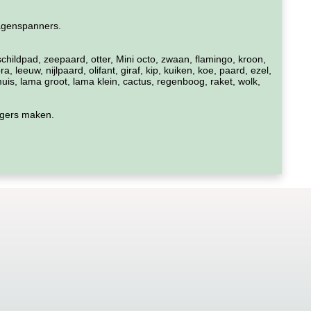
agenspanners.
 schildpad, zeepaard, otter, Mini octo, zwaan, flamingo, kroon,
, leeuw, nijlpaard, olifant, giraf, kip, kuiken, koe, paard, ezel,
uis, lama groot, lama klein, cactus, regenboog, raket, wolk,
angers maken.