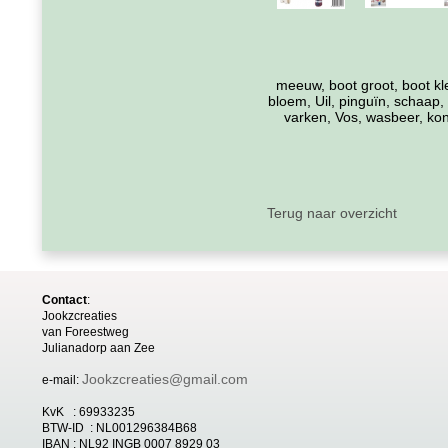
meeuw, boot groot, boot klei
bloem, Uil, pinguïn, schaap, s
varken, Vos, wasbeer, koni
Terug naar overzicht
Contact
:
Jookzcreaties
van
Foreestweg
Julia
nadorp aan Zee
Jookzcreaties@gmail.com
e-mail:
KvK : 69933235
BTW-ID : NL001296384B68
IBAN : NL92 INGB 0007 8929 03