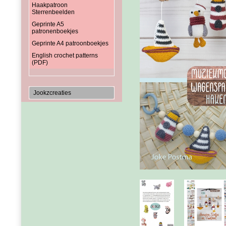
Haakpatroon
Sterrenbeelden
Geprinte A5
patronenboekjes
Geprinte A4 patroonboekjes
English crochet patterns
(PDF)
Jookzcreaties