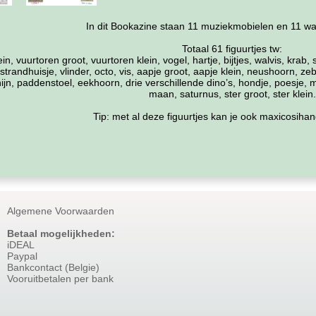
In dit Bookazine staan 11 muziekmobielen en 11 w
Totaal 61 figuurtjes tw:
n, vuurtoren groot, vuurtoren klein, vogel, hartje, bijtjes, walvis, krab,
trandhuisje, vlinder, octo, vis, aapje groot, aapje klein, neushoorn, zebra
jn, paddenstoel, eekhoorn, drie verschillende dino’s, hondje, poesje, m
maan, saturnus, ster groot, ster klein.
Tip: met al deze figuurtjes kan je ook maxicosih
Algemene Voorwaarden
Betaal mogelijkheden:
iDEAL
Paypal
Bankcontact (Belgie)
Vooruitbetalen per bank