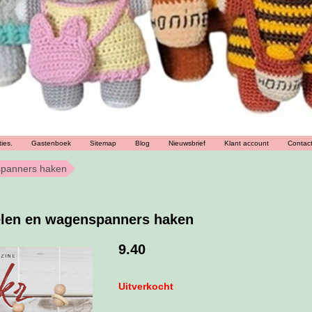
ies.
Gastenboek
Sitemap
Blog
Nieuwsbrief
Klant account
Contac
spanners haken
len en wagenspanners haken
9.40
Uitverkocht