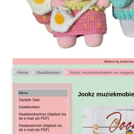
Welkom bij Jookzcreat
Home
Haakboeken
Jookz muziekmobielen en wagen
Menu
Jookz muziekmobie
Sample Sale
Haakboeken
Haakbookazines (digitaal via
de e-mail als PDF)
Haakpatronen (digitaal via
de e-mail als PDF)