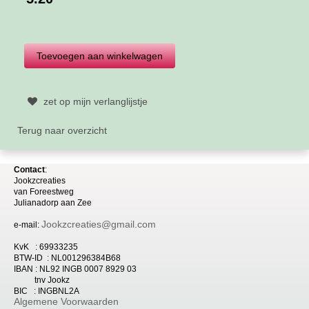
zet op mijn verlanglijstje
Terug naar overzicht
Contact
:
Jookzcreaties
van
Foreestweg
Julia
nadorp aan Zee
Jookzcreaties@gmail.com
e-mail:
KvK : 69933235
BTW-ID : NL001296384B68
IBAN : NL92 INGB 0007 8929 03
tnv Jookz
BIC : INGBNL2A
Algemene Voorwaarden