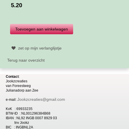
5.20
zet op mijn verlanglijstje
Terug naar overzicht
Contact
:
Jookzcreaties
van
Foreestweg
Julia
nadorp aan Zee
Jookzcreaties@gmail.com
e-mail:
KvK : 69933235
BTW-ID : NL001296384B68
IBAN : NL92 INGB 0007 8929 03
tnv Jookz
BIC : INGBNL2A