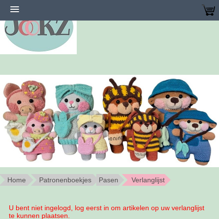
Home
Patronenboekjes
Pasen
Verlanglijst
U bent niet ingelogd, log eerst in om artikelen op uw verlanglijst
te kunnen plaatsen.