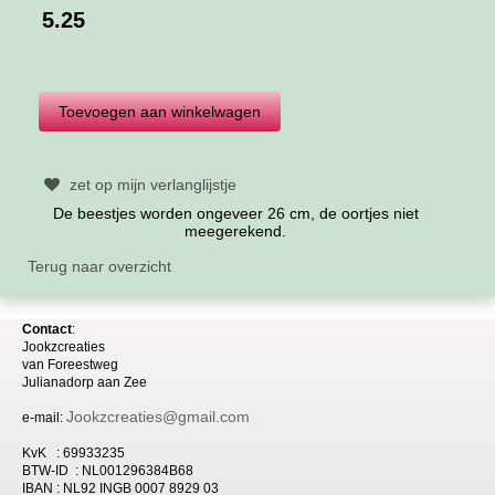
5.25
zet op mijn verlanglijstje
De beestjes worden ongeveer 26 cm, de oortjes niet
meegerekend.
Terug naar overzicht
Contact
:
Jookzcreaties
van
Foreestweg
Julia
nadorp aan Zee
Jookzcreaties@gmail.com
e-mail:
KvK : 69933235
BTW-ID : NL001296384B68
IBAN : NL92 INGB 0007 8929 03