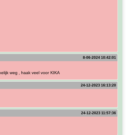
8-06-2024 10:42:01
kkelijk weg , haak veel voor KIKA
24-12-2023 16:13:20
24-12-2023 11:57:36