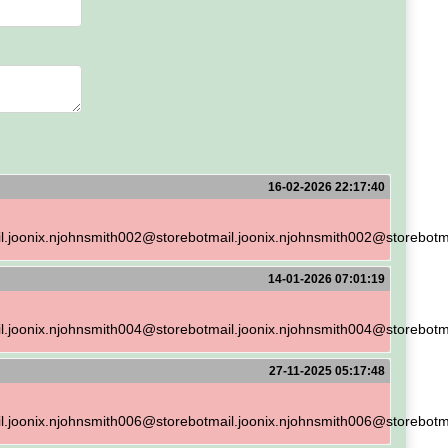
16-02-2026 22:17:40
.joonix.njohnsmith002@storebotmail.joonix.njohnsmith002@storebotma
14-01-2026 07:01:19
.joonix.njohnsmith004@storebotmail.joonix.njohnsmith004@storebotma
27-11-2025 05:17:48
.joonix.njohnsmith006@storebotmail.joonix.njohnsmith006@storebotma