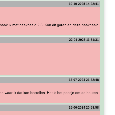
19-10-2025 14:22:41
haak ik met haaknaald 2,5. Kan dit garen en deze haaknaald
22-01-2025 11:51:31
13-07-2024 21:32:48
 waar ik dat kan bestellen. Het is het poesje om de houten
25-06-2024 20:58:58