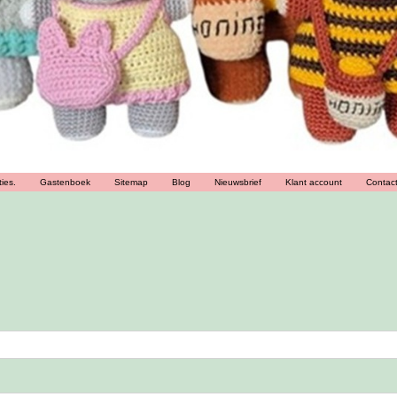
ies.
Gastenboek
Sitemap
Blog
Nieuwsbrief
Klant account
Contac