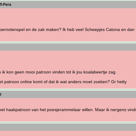
ff-Pera
epernotenspel en de zak maken? Ik heb veel Scheepjes Catona en dan 
 ik kon geen mooi patroon vinden tot ik jou koalabeertje zag.
t patroon online komt of dat ik wat anders moet zoeken? Gr hetty
t
t haakpatroon van het poesjerammelaar willen. Maar ik nergens vinden