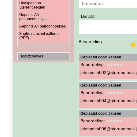
Haakpatroon
Sterrenbeelden
Geprinte A5
Bericht:
patronenboekjes
Geprinte A4 patroonboekjes
English crochet patterns
(PDF)
Beoordeling
Jookzcreaties
Geplaatst door:
Jansen
Beoordeling:
johnsmith002@storebotmail.j
Geplaatst door:
Jansen
Beoordeling:
johnsmith004@storebotmail.j
Geplaatst door:
Jansen
Beoordeling:
johnsmith006@storebotmail.j