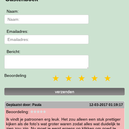
Naam:
Emailadres:
Bericht:
Beoordeling
1 star
2 stars
3 stars
4 stars
5 st
verzenden
Geplaatst door:
Paula
12-03-2017 01:19:17
Beoordeling:
Ik vindt je patroonen erg leuk. Het zou alleen een stuk prettiger
kijken als de foto's wat groter waren zodat alles wat duidelijk te
zien zou zijn. Nu moet je eerst ergens op klikken om goed te