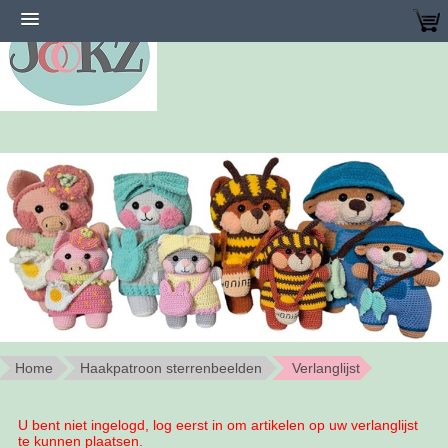
Home
Haakpatroon sterrenbeelden
Verlanglijst
U bent niet ingelogd, log eerst in om artikelen op uw verlanglijst
te kunnen plaatsen.