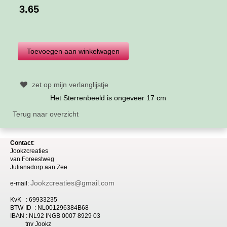
3.65
zet op mijn verlanglijstje
Het Sterrenbeeld is ongeveer 17 cm
Terug naar overzicht
Contact
:
Jookzcreaties
van
Foreestweg
Julia
nadorp aan Zee
Jookzcreaties@gmail.com
e-mail:
KvK : 69933235
BTW-ID : NL001296384B68
IBAN : NL92 INGB 0007 8929 03
tnv Jookz