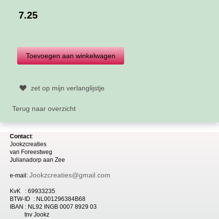
7.25
zet op mijn verlanglijstje
Terug naar overzicht
Contact
:
Jookzcreaties
van
Foreestweg
Julia
nadorp aan Zee
Jookzcreaties@gmail.com
e-mail:
KvK : 69933235
BTW-ID : NL001296384B68
IBAN : NL92 INGB 0007 8929 03
tnv Jookz