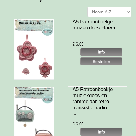
A5 Patroonboekje
muziekdoos bloem
...
€
6.05
A5 Patroonboekje
muziekdoos en
rammelaar retro
transistor radio
...
€
6.05