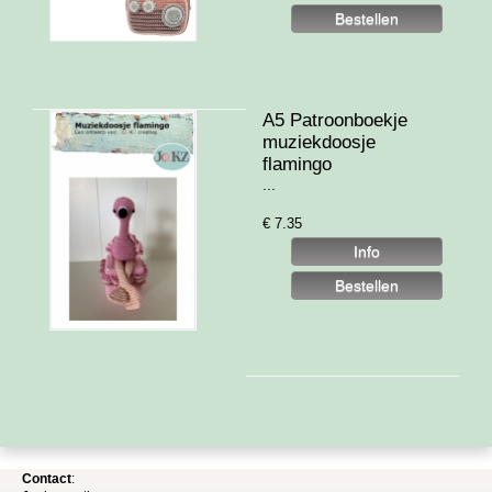
A5 Patroonboekje
muziekdoosje
flamingo
...
€
7.35
Contact
: