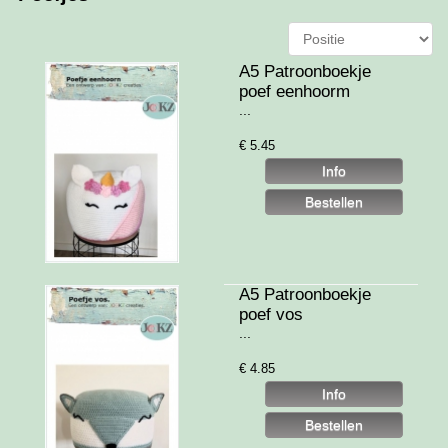
A5 Patroonboekje
poef eenhoorm
...
€
5.45
A5 Patroonboekje
poef vos
...
€
4.85