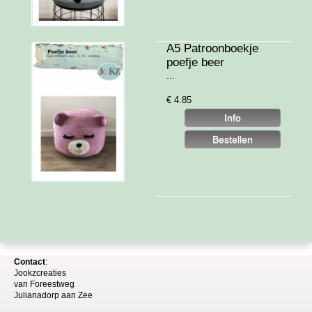
A5 Patroonboekje
poefje beer
...
€
4.85
Contact
:
Jookzcreaties
van
Foreestweg
Julia
nadorp aan Zee