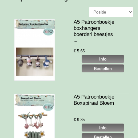
A5 Patroonboekje
boxhangers
boerderijbeestjes
...
€
5.65
A5 Patroonboekje
Boxspiraal Bloem
...
€
9.35