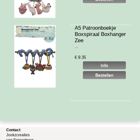
A5 Patroonboekje
Boxspiraal Boxhanger
Zee
...
€
9.35
Contact
:
Jookzcreaties
van
Foreestweg