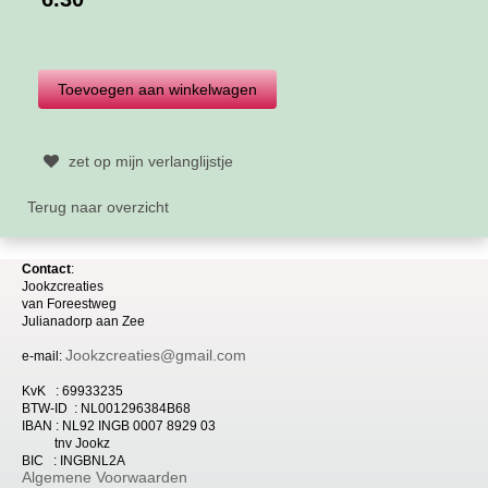
zet op mijn verlanglijstje
Terug naar overzicht
Contact
:
Jookzcreaties
van
Foreestweg
Julia
nadorp aan Zee
Jookzcreaties@gmail.com
e-mail:
KvK : 69933235
BTW-ID : NL001296384B68
IBAN : NL92 INGB 0007 8929 03
tnv Jookz
BIC : INGBNL2A
Algemene Voorwaarden