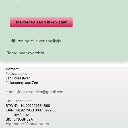
zet op mijn verlanglijstje
Terug naar overzicht
Contact
:
Jookzcreaties
van
Foreestweg
Julia
nadorp aan Zee
Jookzcreaties@gmail.com
e-mail:
KvK : 69933235
BTW-ID : NL001296384B68
IBAN : NL92 INGB 0007 8929 03
tnv Jookz
BIC : INGBNL2A
Algemene Voorwaarden