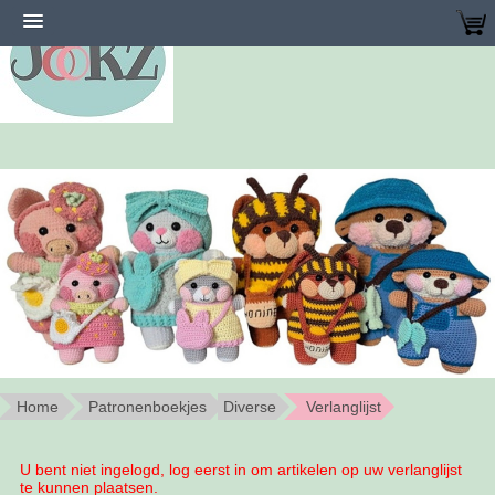
Home
Patronenboekjes
Diverse
Verlanglijst
U bent niet ingelogd, log eerst in om artikelen op uw verlanglijst
te kunnen plaatsen.