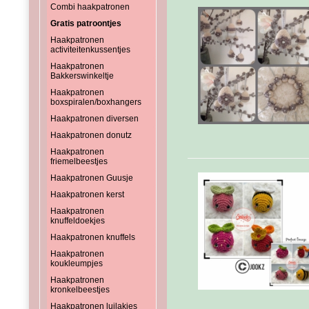
Combi haakpatronen
Gratis patroontjes
Haakpatronen
activiteitenkussentjes
Haakpatronen
Bakkerswinkeltje
Haakpatronen
boxspiralen/boxhangers
Haakpatronen diversen
Haakpatronen donutz
Haakpatronen
friemelbeestjes
Haakpatronen Guusje
Haakpatronen kerst
Haakpatronen
knuffeldoekjes
Haakpatronen knuffels
Haakpatronen
koukleumpjes
Haakpatronen
kronkelbeestjes
Haakpatronen luilakjes