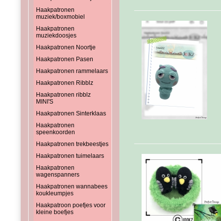
Haakpatronen
muziek/boxmobiel
Haakpatronen
muziekdoosjes
Haakpatronen Noortje
Haakpatronen Pasen
Haakpatronen rammelaars
Haakpatronen Ribblz
Haakpatronen ribblz
MINI'S
Haakpatronen Sinterklaas
Haakpatronen
speenkoorden
Haakpatronen trekbeestjes
Haakpatronen tuimelaars
Haakpatronen
wagenspanners
Haakpatronen wannabees
koukleumpjes
Haakpatroon poefjes voor
kleine boefjes