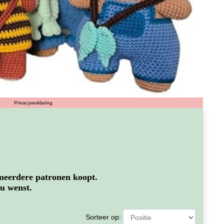
t
Privacyverklaring
 meerdere patronen koopt.
u wenst.
Sorteer op: