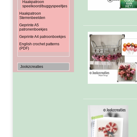
Haakpatroon
speelkoord/buggyspeeltjes
Haakpatroon
Sterrenbeelden
Geprinte A5
patronenboekjes
Geprinte A4 patroonboekjes
English crochet patterns
(PDF)
Jookzcreaties