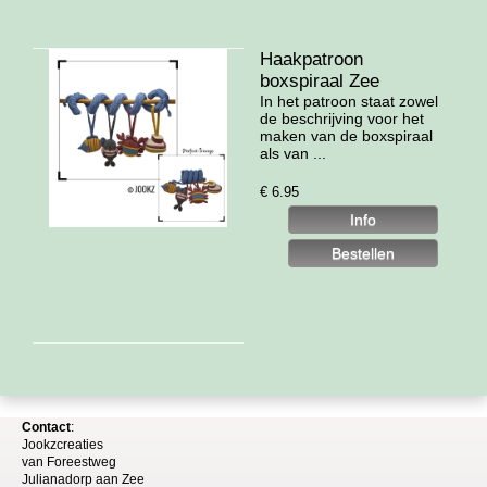
Haakpatroon
boxspiraal Zee
In het patroon staat zowel
de beschrijving voor het
maken van de boxspiraal
als van ...
€
6.95
Contact
:
Jookzcreaties
van
Foreestweg
Julia
nadorp aan Zee