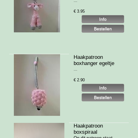
...
€
3.95
Haakpatroon
boxhanger egeltje
...
€
2.90
Haakpatroon
boxspiraal
Op dit patroon staat