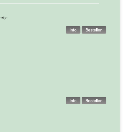
tje. ...