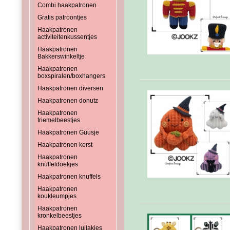
Combi haakpatronen
Gratis patroontjes
Haakpatronen
activiteitenkussentjes
Haakpatronen
Bakkerswinkeltje
Haakpatronen
boxspiralen/boxhangers
Haakpatronen diversen
Haakpatronen donutz
Haakpatronen
friemelbeestjes
Haakpatronen Guusje
Haakpatronen kerst
Haakpatronen
knuffeldoekjes
Haakpatronen knuffels
Haakpatronen
koukleumpjes
Haakpatronen
kronkelbeestjes
Haakpatronen luilakjes