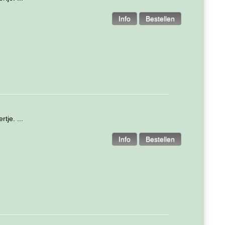
tje. ...