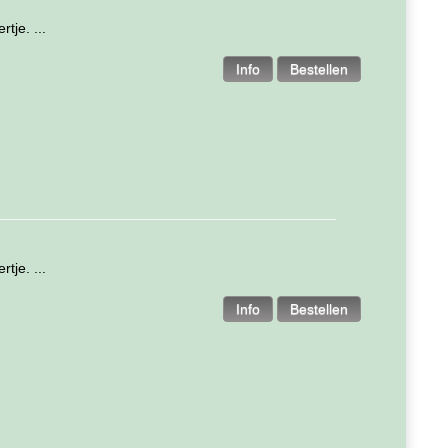
tje. ...
tje. ...