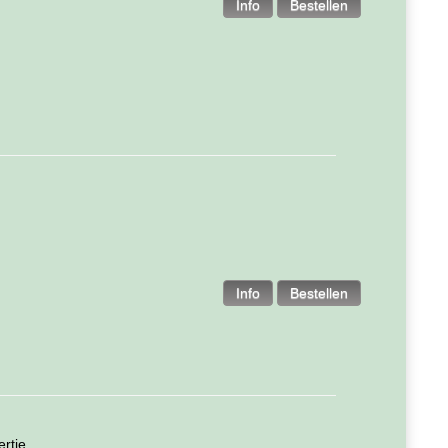
tje. ...