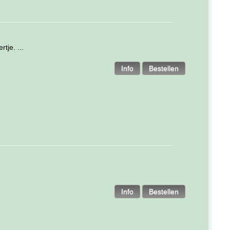
tje. ...