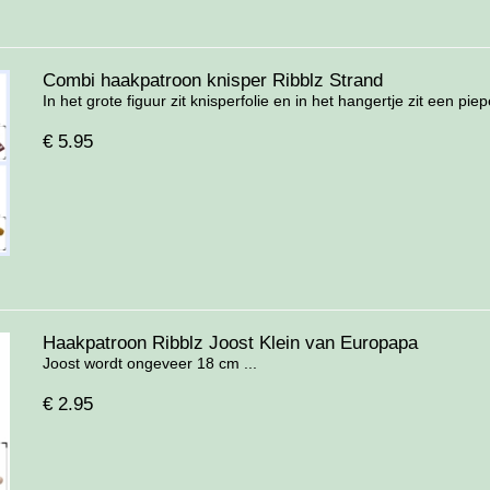
Combi haakpatroon knisper Ribblz Strand
In het grote figuur zit knisperfolie en in het hangertje zit een pieper
€
5.95
Haakpatroon Ribblz Joost Klein van Europapa
Joost wordt ongeveer 18 cm ...
€
2.95