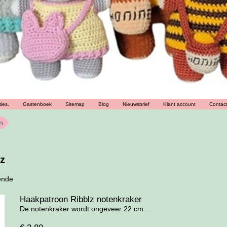
ies.
Gastenboek
Sitemap
Blog
Nieuwsbrief
Klant account
Contac
n
z
ende
Haakpatroon Ribblz notenkraker
De notenkraker wordt ongeveer 22 cm ...