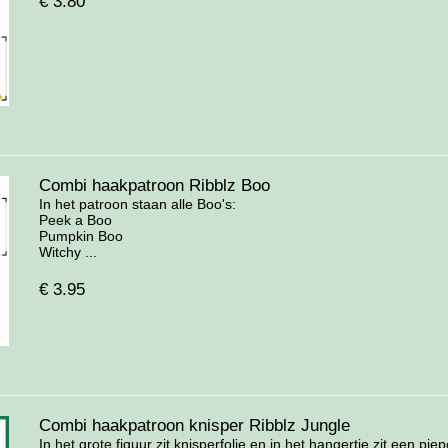
€
3.80
Combi haakpatroon Ribblz Boo
In het patroon staan alle Boo's:
Peek a Boo
Pumpkin Boo
Witchy ...
€
3.95
Combi haakpatroon knisper Ribblz Jungle
In het grote figuur zit knisperfolie en in het hangertje zit een pieper