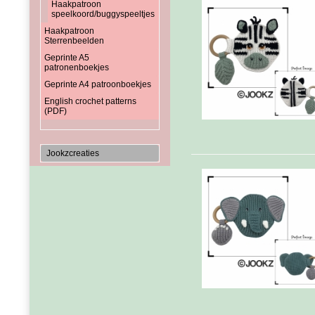
Haakpatroon
speelkoord/buggyspeeltjes
Haakpatroon
Sterrenbeelden
Geprinte A5
patronenboekjes
Geprinte A4 patroonboekjes
English crochet patterns
(PDF)
Jookzcreaties