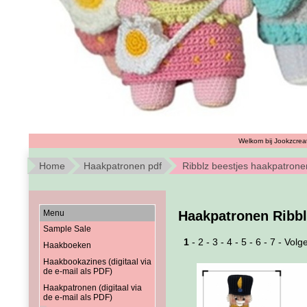
Welkom bij Jookzcreat
Home
Haakpatronen pdf
Ribblz beestjes haakpatrone
Menu
Haakpatronen Ribbl
Sample Sale
1
-
2
-
3
-
4
-
5
-
6
-
7
-
Volg
Haakboeken
Haakbookazines (digitaal via
de e-mail als PDF)
Haakpatronen (digitaal via
de e-mail als PDF)