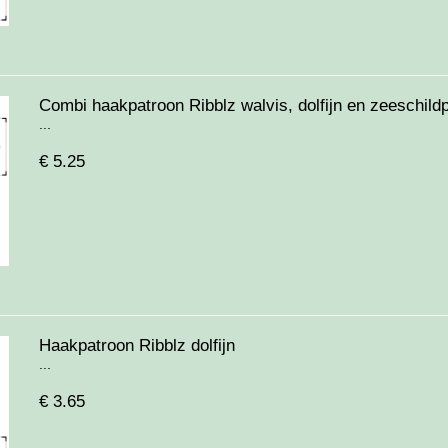
Combi haakpatroon Ribblz walvis, dolfijn en zeeschild
...
€
5.25
Haakpatroon Ribblz dolfijn
...
€
3.65