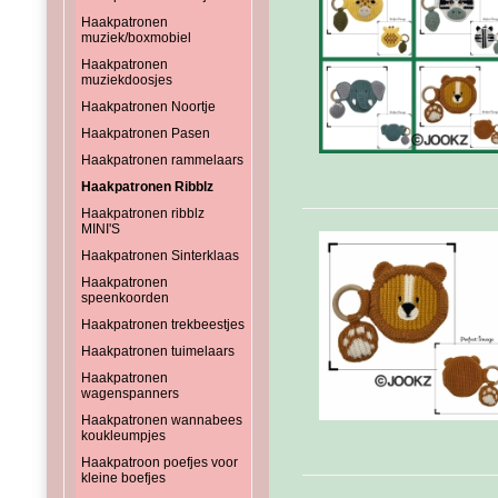
Haakpatronen
muziek/boxmobiel
Haakpatronen
muziekdoosjes
Haakpatronen Noortje
Haakpatronen Pasen
Haakpatronen rammelaars
Haakpatronen Ribblz
Haakpatronen ribblz
MINI'S
Haakpatronen Sinterklaas
Haakpatronen
speenkoorden
Haakpatronen trekbeestjes
Haakpatronen tuimelaars
Haakpatronen
wagenspanners
Haakpatronen wannabees
koukleumpjes
Haakpatroon poefjes voor
kleine boefjes