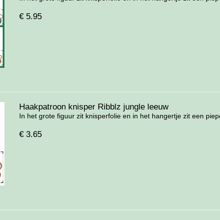
€
5.95
Haakpatroon knisper Ribblz jungle leeuw
In het grote figuur zit knisperfolie en in het hangertje zit een pieper
€
3.65