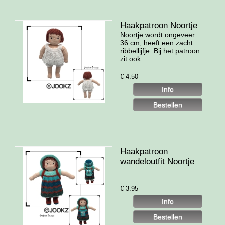
Haakpatroon Noortje
Noortje wordt ongeveer
36 cm, heeft een zacht
ribbellijfje. Bij het patroon
zit ook ...
€
4.50
Haakpatroon
wandeloutfit Noortje
...
€
3.95