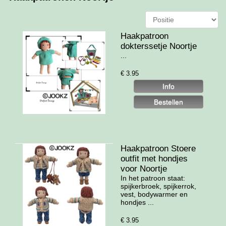
Haakpatroon
dokterssetje Noortje
...
€
3.95
Haakpatroon Stoere
outfit met hondjes
voor Noortje
In het patroon staat:
spijkerbroek, spijkerrok,
vest, bodywarmer en
hondjes ...
€
3.95