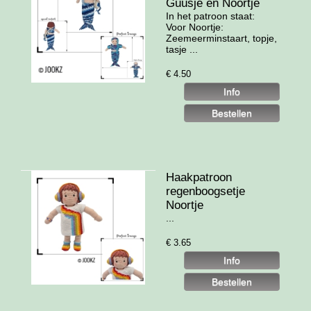
Guusje en Noortje
In het patroon staat:
Voor Noortje:
Zeemeerminstaart, topje,
tasje ...
€
4.50
Haakpatroon
regenboogsetje
Noortje
...
€
3.65