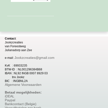
Contact
:
Jookzcreaties
van
Foreestweg
Julia
nadorp aan Zee
Jookzcreaties@gmail.com
e-mail:
KvK : 69933235
BTW-ID : NL001296384B68
IBAN : NL92 INGB 0007 8929 03
tnv Jookz
BIC : INGBNL2A
Algemene Voorwaarden
Betaal mogelijkheden:
iDEAL
Paypal
Bankcontact (Belgie)
Vooruitbetalen per bank