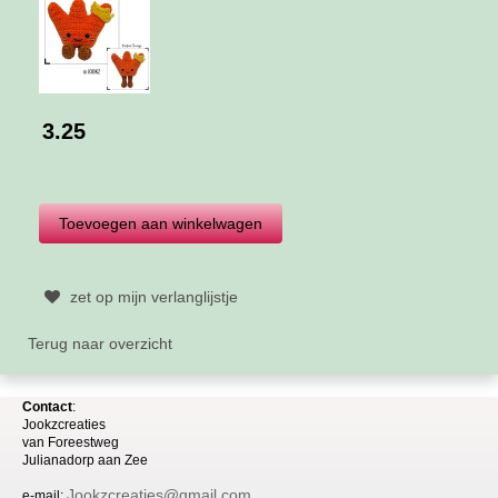
3.25
zet op mijn verlanglijstje
Terug naar overzicht
Contact
:
Jookzcreaties
van
Foreestweg
Julia
nadorp aan Zee
Jookzcreaties@gmail.com
e-mail: