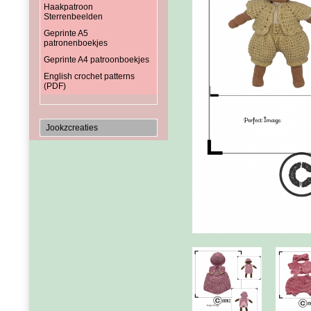
Haakpatroon
Sterrenbeelden
Geprinte A5
patronenboekjes
Geprinte A4 patroonboekjes
English crochet patterns
(PDF)
Jookzcreaties