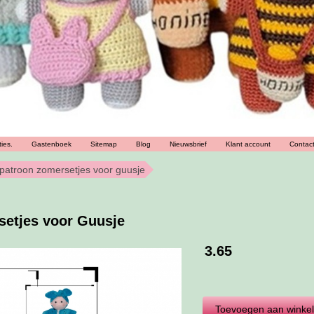
ies.
Gastenboek
Sitemap
Blog
Nieuwsbrief
Klant account
Contac
patroon zomersetjes voor guusje
setjes voor Guusje
3.65